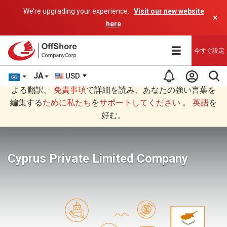
We’re upgrading your experience.
Visit our new website
×
here
今すぐ設定
JA
USD
あなたは日本語 (にほんご)で読んでいますAIプログラムに
よる翻訳。
免責事項
で詳細を読み、あなたの強い言葉を
編集する
ために私たち
を
サポートしてください
。
英語
を
好む。
Cyprus Private Limited Company