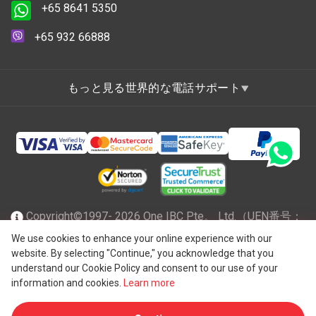
+65 8641 5350
+65 932 66888
もっと見る世界的な電話サポート
Copyright©1997- 2026 One IBC Pte。 Ltd.（UEN番号：
201602796Z）は、有限責任を負うシンガポール共和国で
We use cookies to enhance your online experience with our
website. By selecting "Continue," you acknowledge that you
®
法人化され、スイスのエンティティであるOne IBC
Group
understand our Cookie Policy and consent to our use of your
("
One IBC Limited
")に所属する独立した独立した法人の
information and cookies.
Learn more
One IBCネットワークのメンバーファームです。全著作権