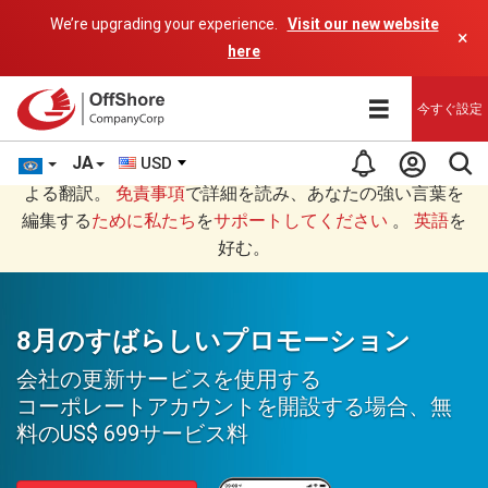
We’re upgrading your experience.
Visit our new website
×
here
今すぐ設定
JA
USD
あなたは日本語 (にほんご)で読んでいますAIプログラムに
よる翻訳。
免責事項
で詳細を読み、あなたの強い言葉を
編集する
ために私たち
を
サポートしてください
。
英語
を
好む。
8月のすばらしいプロモーション
会社の更新サービスを使用する
コーポレートアカウントを開設する場合、無
料の
US$ 699
サービス料