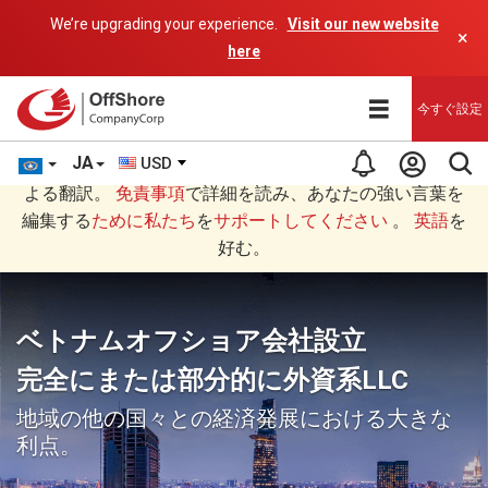
We’re upgrading your experience.
Visit our new website
×
here
今すぐ設定
JA
USD
あなたは日本語 (にほんご)で読んでいますAIプログラムに
よる翻訳。
免責事項
で詳細を読み、あなたの強い言葉を
編集する
ために私たち
を
サポートしてください
。
英語
を
好む。
ベトナムオフショア会社設立
完全にまたは部分的に外資系LLC
地域の他の国々との経済発展における大きな
利点。