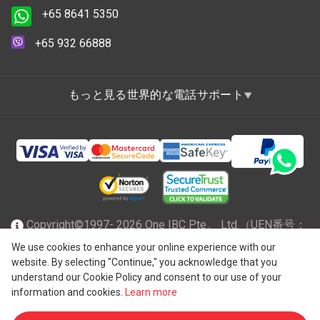
+65 8641 5350
+65 932 66888
もっと見る世界的な電話サポート
Copyright©1997- 2026 One IBC Pte。 Ltd.（UEN番号：
201602796Z）は、有限責任を負うシンガポール共和国で
We use cookies to enhance your online experience with our
website. By selecting "Continue," you acknowledge that you
®
法人化され、スイスのエンティティであるOne IBC
Group
understand our Cookie Policy and consent to our use of your
("
One IBC Limited
")に所属する独立した独立した法人の
information and cookies.
Learn more
One IBCネットワークのメンバーファームです。全著作権