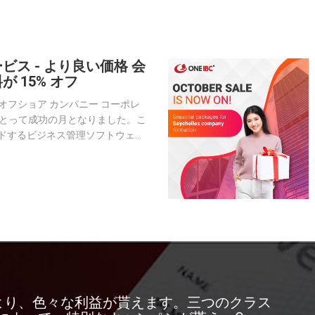
ビス - より良い価格 会
 15% オフ
月は、オフショア カンパニー コーポレ
) にとって成功の月となりました。こ
ドするビジネス管理ソフトウェア
る SAP と提携して、運用を合
を改善するためです。
とより、色々な利益が貰えます。三つのクラス