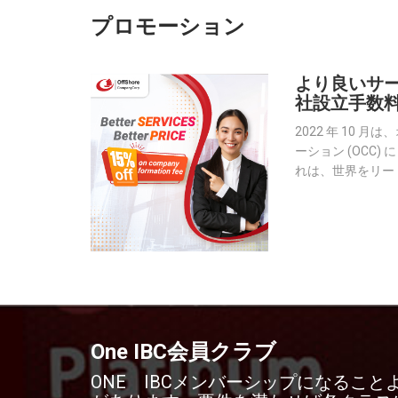
プロモーション
より良いサー
社設立手数料が
2022 年 10 
ーション (OCC
れは、世界をリー
プロデューサーであ
理化し、サービス
One IBC会員クラブ
ONE IBCメンバーシップになるこ