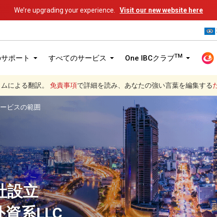
We’re upgrading your experience.
Visit our new website here
TM
のサポート
すべてのサービス
One IBCクラブ
グラムによる翻訳。
免責事項
で詳細を読み、あなたの強い言葉を編集する
ービスの範囲
社設立
資系LLC