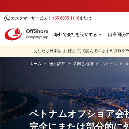
カスタマーサービス：
+65 6035 1116
または
海外で会社を設立する
口座開設
あなたは日本語 (にほんご)で読んでいますAIプロ
ホーム
会社設立
各国と地域
ベトナム
サ
ベトナムオフショア会
完全にまたは部分的に外