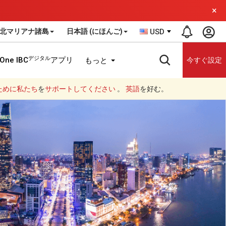
×
北マリアナ諸島
日本語 (にほんご)
USD
デジタル
One IBC
アプリ
もっと
今すぐ設定
ために私たち
を
サポートしてください
。
英語
を好む。