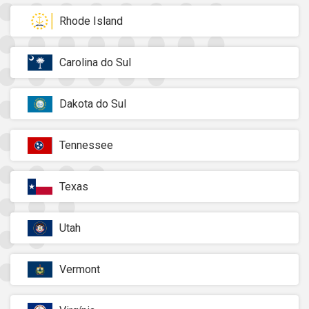
Rhode Island
Carolina do Sul
Dakota do Sul
Tennessee
Texas
Utah
Vermont