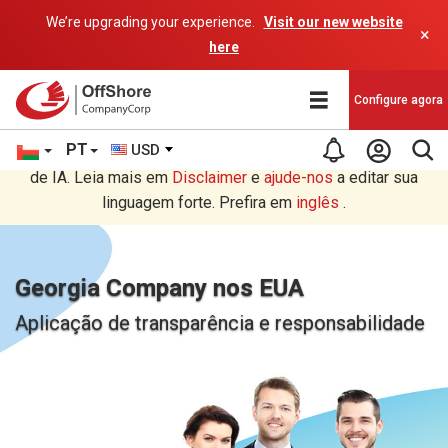
We’re upgrading your experience.
Visit our new website
×
here
Configure agora
PT
USD
Você está lendo em Português tradução por um programa
de IA. Leia mais em
Disclaimer
e
ajude-nos
a editar sua
linguagem forte. Prefira em
inglês
.
Georgia Company nos EUA
Aplicação de transparência e responsabilidade