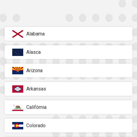
Alabama
Alasca
Arizona
Arkansas
Califórnia
Colorado