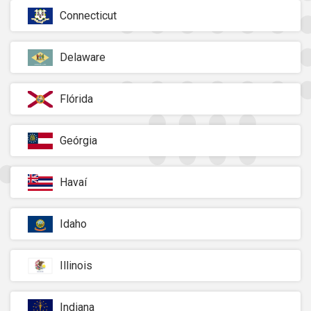
Connecticut
Delaware
Flórida
Geórgia
Havaí
Idaho
Illinois
Indiana