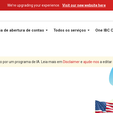
We’re upgrading your experience.
Visit our new website here
ia de abertura de contas
Todos os serviços
One IBC 
o por um programa de IA. Leia mais em
Disclaimer
e
ajude-nos
a editar
Criar empresa em Nevada (EUA)