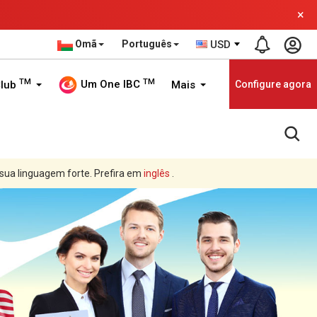
×
Omã
Português
USD
TM
TM
Um One IBC
Club
Mais
Configure agora
 sua linguagem forte. Prefira em
inglês
.