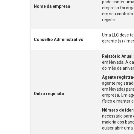
pode conter uma 
Nome da empresa
empresa foi orga
em seu contrato 
registro.
Uma LLC deve te
Conselho Administrativo
gerente (s) / me
Relatório Anual:
em Nevada. A dat
do mês de aniver
Agente registra
agente registrad
em Nevada) para
Outro requisito
empresa. Um age
físico e manter o
Número de ident
necessário para 
maioria dos banc
quiser abrir uma