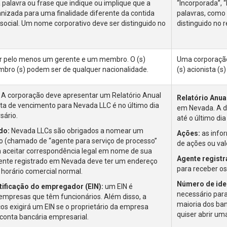
palavra ou frase que indique ou implique que a
“Incorporada”, 
nizada para uma finalidade diferente da contida
palavras, como 
social. Um nome corporativo deve ser distinguido no
distinguido no r
r pelo menos um gerente e um membro. O (s)
Uma corporação
mbro (s) podem ser de qualquer nacionalidade.
(s) acionista (s
A corporação deve apresentar um Relatório Anual
Relatório Anua
a de vencimento para Nevada LLC é no último dia
em Nevada. A d
sário.
até o último di
do:
Nevada LLCs são obrigados a nomear um
Ações:
as info
o (chamado de “agente para serviço de processo”
de ações ou val
 aceitar correspondência legal em nome de sua
Agente registr
nte registrado em Nevada deve ter um endereço
para receber os
 horário comercial normal.
Número de iden
ificação do empregador (EIN):
um EIN é
necessário para
empresas que têm funcionários. Além disso, a
maioria dos ban
os exigirá um EIN se o proprietário da empresa
quiser abrir um
 conta bancária empresarial.