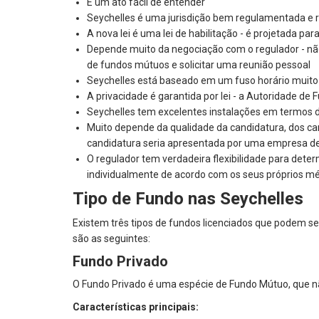
É um ato fácil de entender
Seychelles é uma jurisdição bem regulamentada e 
A nova lei é uma lei de habilitação - é projetada p
Depende muito da negociação com o regulador - não 
de fundos mútuos e solicitar uma reunião pessoal
Seychelles está baseado em um fuso horário muito f
A privacidade é garantida por lei - a Autoridade de 
Seychelles tem excelentes instalações em termos de
Muito depende da qualidade da candidatura, dos can
candidatura seria apresentada por uma empresa de 
O regulador tem verdadeira flexibilidade para dete
individualmente de acordo com os seus próprios mér
Tipo de Fundo nas Seychelles
Existem três tipos de fundos licenciados que podem ser
são as seguintes:
Fundo Privado
O Fundo Privado é uma espécie de Fundo Mútuo, que não
Características principais: