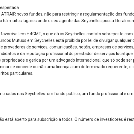
respeitada
ara ATRAIR novos fundos, não para restringir a regulamentação dos fund
há muitos lugares onde o seu agente das Seychelles possa literalmente
avorável em + 4GMT, o que dá às Seychelles contato sobreposto com os 
Fundos Mútuos em Seychelles está proibida por lei de divulgar qualquer 
 provedores de serviços, comunicações, hotéis, empresas de serviços,
didatos e da reputação profissional do prestador de serviços local que
propriedade e gerida por um advogado internacional, que só pode ser p
rminar se concede ou não uma licença a um determinado requerente, o q
itos particulares.
 criados nas Seychelles: um fundo público, um fundo profissional e um 
 está aberto para subscrição a todos. O número de investidores é rest