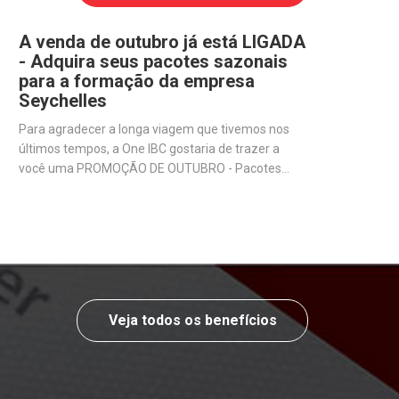
A venda de outubro já está LIGADA
- Adquira seus pacotes sazonais
para a formação da empresa
Seychelles
Para agradecer a longa viagem que tivemos nos
últimos tempos, a One IBC gostaria de trazer a
você uma PROMOÇÃO DE OUTUBRO - Pacotes
sazonais exclusivos para quem deseja abrir uma
empresa offshore em Seychelles.
Veja todos os benefícios