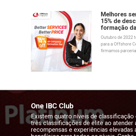
Melhores se
15% de desc
formação d
Outubro de 2022 
para a Offshore C
firmamos parceria
produção de softw
agilizar as operaç
One IBC Club
Existem quatro níveis de classificaçã
três classificações de elite ao atender 
recompensas e experiências elevadas a