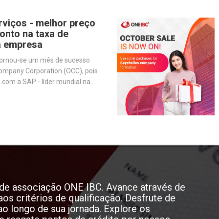
rviços - melhor preço
onto na taxa de
a empresa
tornou-se um mês de sucesso
ompany Corporation (OCC), pois
 com a SAP - líder mundial na
are de gestão de negócios - para
ões e melhorar nossos serviços.
o de associação ONE IBC. Avance através de
aos critérios de qualificação. Desfrute de
o longo de sua jornada. Explore os