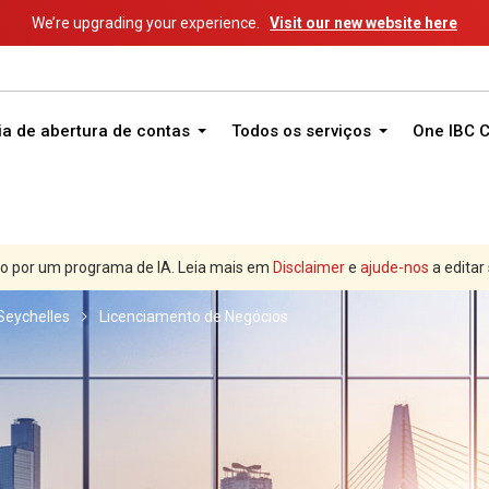
We’re upgrading your experience.
Visit our new website here
ia de abertura de contas
Todos os serviços
One IBC 
o por um programa de IA. Leia mais em
Disclaimer
e
ajude-nos
a editar
Seychelles
Licenciamento de Negócios