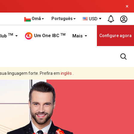
×
Omã
Português
USD
TM
TM
Um One IBC
Club
Mais
Configure agora
 sua linguagem forte. Prefira em
inglês
.