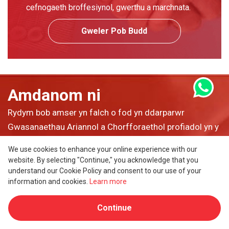
cefnogaeth broffesiynol, gwerthu a marchnata.
Gweler Pob Budd
Amdanom ni
Rydym bob amser yn falch o fod yn ddarparwr
Gwasanaethau Ariannol a Chorfforaethol profiadol yn y
farchnad ryngwladol. Rydyn ni'n darparu'r gwerth gorau
We use cookies to enhance your online experience with our
a mwyaf cystadleuol i chi fel cwsmeriaid gwerthfawr i
website. By selecting "Continue," you acknowledge that you
drawsnewid eich nodau yn ddatrysiad gyda chynllun
understand our Cookie Policy and consent to our use of your
information and cookies.
Learn more
gweithredu clir. Ein Datrysiad, Eich Llwyddiant.
Continue
Dysgu mwy