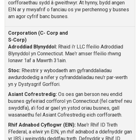
corfforaethau sydd â gweithwyr. At hynny, bydd angen
EIN ar y mwyafrif o fanciau os yw perchennog y busnes
am agor cyfrif banc busnes.
Adroddiad Blynyddol:
Rhaid i'r LLC ffeilio Adroddiad
Blynyddol yn Connecticut. Mae'r amser ffeilio rhwng
Ionawr 1af a Mawrth 31ain.
Stoc:
Rhestrir y wybodaeth am gyfranddaliadau
awdurdodedig a nifer y cyfranddaliadau neu'r par-werth
yn y Dystysgrif Gorffori.
Asiant Cofrestredig:
Os oes gan berson neu endid
busnes gyfeiriad corfforol yn Connecticut (fel cartref neu
swyddfa), a'i fod ar gael yn ystod oriau busnes, gall
wasanaethu fel Asiant Cofrestredig eich corfforaeth.
Rhif Adnabod Cyflogwr (EIN):
Mae'r Rhif ID Treth
Ffederal, a elwir yn EIN, yn rhif adnabod a ddefnyddir gan
yr IRS i weinyddu deddfau treth. Defnyddir y Rhif ID