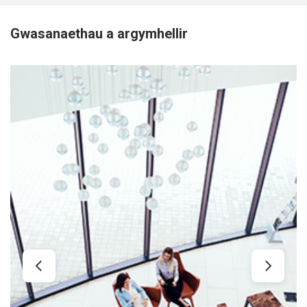
Gwasanaethau a argymhellir