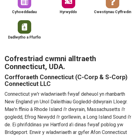
Cyhoeddiadau
Hyrwyddo
Cwestiynau Cyffredin
Dadlwytho a Ffurfio
Cofrestriad cwmni alltraeth
Connecticut, UDA.
Corfforaeth Connecticut (C-Corp & S-Corp)
Connecticut LLC
Connecticut yw'r wladwriaeth fwyaf deheuol yn rhanbarth
New England yn Unol Daleithiau Gogledd-ddwyrain Lloegr.
Mae'n ffinio â Rhode Island i'r dwyrain, Massachusetts i'r
gogledd, Efrog Newydd i'r gorllewin, a Long Island Sound i'r
de. Ei phrifddinas yw Hartford a'i dinas fwyaf poblog yw
Bridgeport. Enwir y wladwriaeth ar gyfer Afon Connecticut