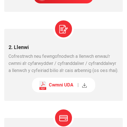
2. Llenwi
Cofrestrwch neu fewngofnodwch a llenwch enwau'r
cwmni a'r cyfarwyddwr / cyfranddaliwr / cyfranddalwyr
a llenwch y cyfeiriad bilio a'r cais arbennig (os oes rhai).
Cwmni UDA
|