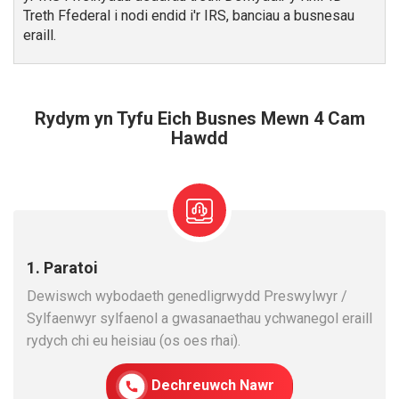
Treth Ffederal i nodi endid i'r IRS, banciau a busnesau
eraill.
Rydym yn Tyfu Eich Busnes Mewn 4 Cam
Hawdd
1. Paratoi
Dewiswch wybodaeth genedligrwydd Preswylwyr /
Sylfaenwyr sylfaenol a gwasanaethau ychwanegol eraill
rydych chi eu heisiau (os oes rhai).
Dechreuwch Nawr