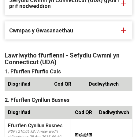
Sefydlu Cwmni yn Connecticut (UDA) gyda'r
prif nodweddion
Cwmpas y Gwasanaethau
Lawrlwytho ffurflenni - Sefydlu Cwmni yn
Connecticut (UDA)
1. Ffurflen Ffurfio Cais
Disgrifiad
Cod QR
Dadlwythwch
2. Ffurflen Cynllun Busnes
Disgrifiad
Cod QR
Dadlwythwch
Ffurflen Cynllun Busnes
PDF | 210.06 kB | Amser wedi'i
ddiweddaru: 05 Apr, 2025, 09:40