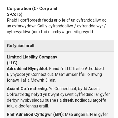
Rhaid i gorfforaeth feddu ar o leiaf un cyfranddaliwr ac
un cyfarwyddwr. Gall y cyfranddaliwr / cyfranddalwyr /
cyfarwyddwr (ion) fod o unrhyw genedligrwydd.
Gofyniad arall
Adroddiad Blynyddol:
Rhaid i'r LLC ffeilio Adroddiad
Blynyddol yn Connecticut. Mae'r amser ffeilio rhwng
Ionawr 1af a Mawrth 31ain.
Asiant Cofrestredig:
Yn Connecticut, bydd Asiant
Cofrestredig hefyd yn bwynt cyswllt cyffredinol ar gyfer
derbyn hysbysiadau busnes a threth, nodiadau atgoffa
talu, a dogfennau eraill.
Rhif Adnabod Cyflogwr (EIN):
Mae angen EIN ar gyfer