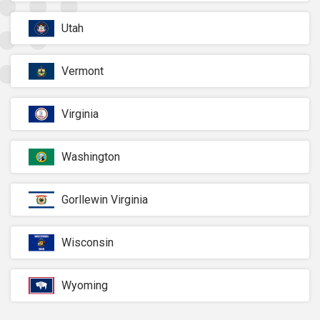
Utah
Vermont
Virginia
Washington
Gorllewin Virginia
Wisconsin
Wyoming