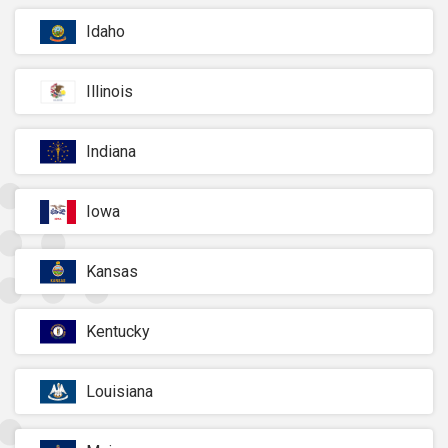
Idaho
Illinois
Indiana
Iowa
Kansas
Kentucky
Louisiana