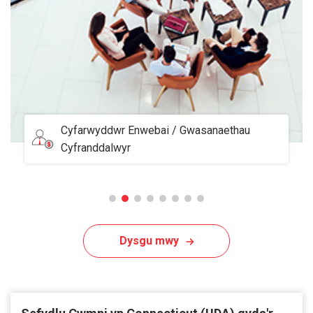
Swyddfa â Gwasanaeth
Dysgu mwy