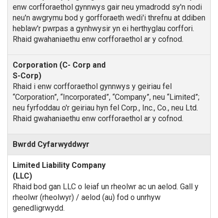
enw corfforaethol gynnwys gair neu ymadrodd sy'n nodi
neu'n awgrymu bod y gorfforaeth wedi'i threfnu at ddiben
heblaw'r pwrpas a gynhwysir yn ei herthyglau corffori.
Rhaid gwahaniaethu enw corfforaethol ar y cofnod.
Rhaid i enw corfforaethol gynnwys y geiriau fel
“Corporation”, “Incorporated”, “Company”, neu “Limited”;
neu fyrfoddau o'r geiriau hyn fel Corp., Inc., Co., neu Ltd.
Rhaid gwahaniaethu enw corfforaethol ar y cofnod.
Bwrdd Cyfarwyddwyr
Rhaid bod gan LLC o leiaf un rheolwr ac un aelod. Gall y
rheolwr (rheolwyr) / aelod (au) fod o unrhyw
genedligrwydd.