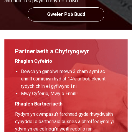
anfoneb. 100 pwynt credyd = 1 USD.
Gweler Pob Budd
Partneriaeth a Chyfryngwyr
Rhaglen Cyfeirio
Dewch yn ganolwr mewn 3 cham syml ac
ennill comisiwn hyd at 14% ar bob cleient
rydych chi'n ei gyflwyno i ni.
Mwy Cyfeirio, Mwy o Ennill!
Rhaglen Bartneriaeth
Rydym yn cwmpasu'r farchnad gyda rhwydwaith
cynyddol o bartneriaid busnes a phroffesiynol yr
ydym yn eu cefnogi'n weithredol o ran