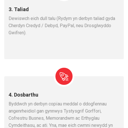
3. Taliad
Dewiswch eich dull talu (Rydym yn derbyn taliad gyda
Cherdyn Credyd / Debyd, PayPal, neu Drosglwyddo
Gwifren).
4. Dosbarthu
Byddwch yn derbyn copïau meddal o ddogfennau
angenrheidiol gan gynnwys Tystysgrif Gorffori,
Cofrestru Busnes, Memorandwm ac Erthyglau
Cymdeithasu, ac ati. Yna, mae eich cwmni newydd yn