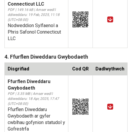
Connecticut LLC
PDF | 149.16 kB | Amser wedi'i
ddiweddaru: 19 Feb, 2025, 11:18
(UTC+08:00)
Nodweddion Sylfaenol a
Phris Safonol Connecticut
LLC
4. Ffurflen Diweddaru Gwybodaeth
Disgrifiad
Cod QR
Dadlwythwch
Ffurflen Diweddaru
Gwybodaeth
PDF | 3.35 MB | Amser wedi'i
ddiweddaru: 18 Apr, 2025, 17:47
(UTC+08:00)
Ffurflen Diweddaru
Gwybodaeth ar gyfer
cwblhau gofynion statudol y
Gofrestrfa