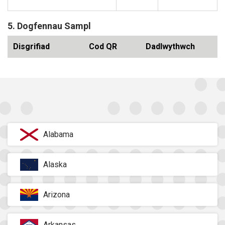
5. Dogfennau Sampl
Disgrifiad
Cod QR
Dadlwythwch
Alabama
Alaska
Arizona
Arkansas