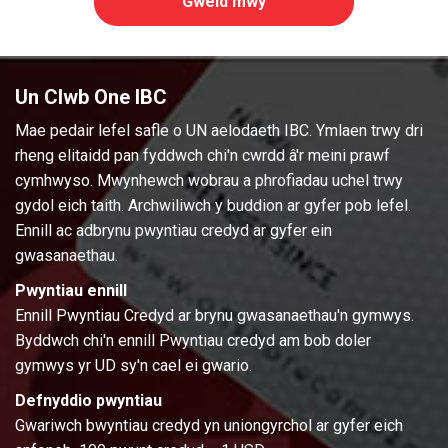
Gweld mwy
Un Clwb One IBC
Mae pedair lefel safle o UN aelodaeth IBC. Ymlaen trwy dri
rheng elitaidd pan fyddwch chi'n cwrdd â'r meini prawf
cymhwyso. Mwynhewch wobrau a phrofiadau uchel trwy
gydol eich taith. Archwiliwch y buddion ar gyfer pob lefel.
Ennill ac adbrynu pwyntiau credyd ar gyfer ein
gwasanaethau.
Pwyntiau ennill
Ennill Pwyntiau Credyd ar brynu gwasanaethau'n gymwys.
Byddwch chi'n ennill Pwyntiau credyd am bob doler
gymwys yr UD sy'n cael ei gwario.
Defnyddio pwyntiau
Gwariwch bwyntiau credyd yn uniongyrchol ar gyfer eich