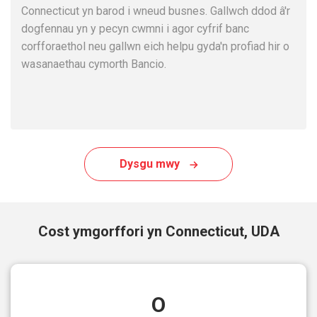
Connecticut yn barod i wneud busnes. Gallwch ddod â'r
dogfennau yn y pecyn cwmni i agor cyfrif banc
corfforaethol neu gallwn eich helpu gyda'n profiad hir o
wasanaethau cymorth Bancio.
Dysgu mwy
Cost ymgorffori yn Connecticut, UDA
O