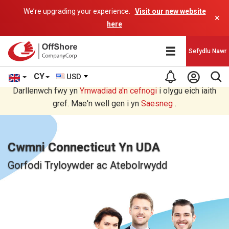
We’re upgrading your experience.
Visit our new website
×
here
Sefydlu Nawr
CY
USD
Rydych chi'n darllen yn Welsh cyfieithu gan raglen AI.
Darllenwch fwy yn
Ymwadiad a'n
cefnogi
i olygu eich iaith
gref. Mae'n well gen i yn
Saesneg
.
Cwmni Connecticut Yn UDA
Gorfodi Tryloywder ac Atebolrwydd