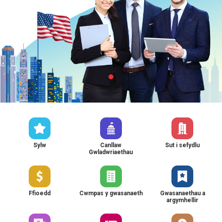
Sylw
Canllaw
Sut i sefydlu
Gwladwriaethau
Ffioedd
Cwmpas y gwasanaeth
Gwasanaethau a
argymhellir