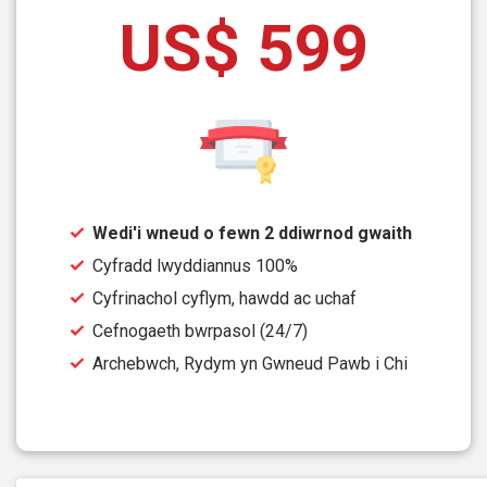
US$ 599
Wedi'i wneud o fewn 2 ddiwrnod gwaith
Cyfradd lwyddiannus 100%
Cyfrinachol cyflym, hawdd ac uchaf
Cefnogaeth bwrpasol (24/7)
Archebwch, Rydym yn Gwneud Pawb i Chi