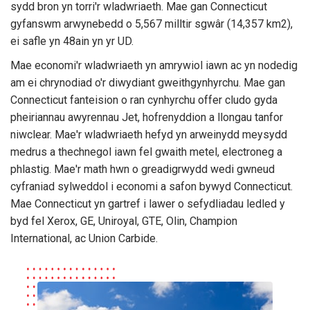
sydd bron yn torri'r wladwriaeth. Mae gan Connecticut
gyfanswm arwynebedd o 5,567 milltir sgwâr (14,357 km2),
ei safle yn 48ain yn yr UD.
Mae economi'r wladwriaeth yn amrywiol iawn ac yn nodedig
am ei chrynodiad o'r diwydiant gweithgynhyrchu. Mae gan
Connecticut fanteision o ran cynhyrchu offer cludo gyda
pheiriannau awyrennau Jet, hofrenyddion a llongau tanfor
niwclear. Mae'r wladwriaeth hefyd yn arweinydd meysydd
medrus a thechnegol iawn fel gwaith metel, electroneg a
phlastig. Mae'r math hwn o greadigrwydd wedi gwneud
cyfraniad sylweddol i economi a safon bywyd Connecticut.
Mae Connecticut yn gartref i lawer o sefydliadau ledled y
byd fel Xerox, GE, Uniroyal, GTE, Olin, Champion
International, ac Union Carbide.