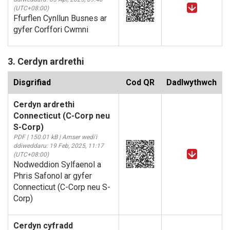
(UTC+08:00)
Ffurflen Cynllun Busnes ar
gyfer Corffori Cwmni
3. Cerdyn ardrethi
Disgrifiad
Cod QR
Dadlwythwch
Cerdyn ardrethi
Connecticut (C-Corp neu
S-Corp)
PDF | 150.01 kB | Amser wedi'i
ddiweddaru: 19 Feb, 2025, 11:17
(UTC+08:00)
Nodweddion Sylfaenol a
Phris Safonol ar gyfer
Connecticut (C-Corp neu S-
Corp)
Cerdyn cyfradd