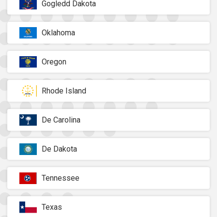
Gogledd Dakota
Oklahoma
Oregon
Rhode Island
De Carolina
De Dakota
Tennessee
Texas