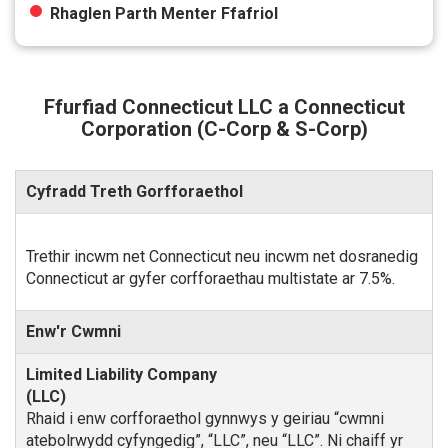
Rhaglen Parth Menter Ffafriol
Ffurfiad Connecticut LLC a Connecticut
Corporation (C-Corp & S-Corp)
Cyfradd Treth Gorfforaethol
Trethir incwm net Connecticut neu incwm net dosranedig
Connecticut ar gyfer corfforaethau multistate ar 7.5%.
Enw'r Cwmni
Rhaid i enw corfforaethol gynnwys y geiriau “cwmni
atebolrwydd cyfyngedig”, “LLC”, neu “LLC”. Ni chaiff yr