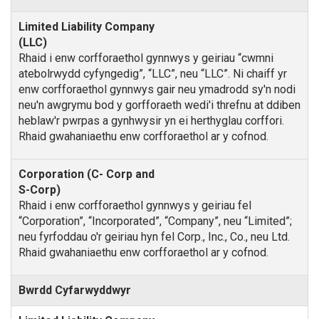
Rhaid i enw corfforaethol gynnwys y geiriau “cwmni
atebolrwydd cyfyngedig”, “LLC”, neu “LLC”. Ni chaiff yr
enw corfforaethol gynnwys gair neu ymadrodd sy'n nodi
neu'n awgrymu bod y gorfforaeth wedi'i threfnu at ddiben
heblaw'r pwrpas a gynhwysir yn ei herthyglau corffori.
Rhaid gwahaniaethu enw corfforaethol ar y cofnod.
Rhaid i enw corfforaethol gynnwys y geiriau fel
“Corporation”, “Incorporated”, “Company”, neu “Limited”;
neu fyrfoddau o'r geiriau hyn fel Corp., Inc., Co., neu Ltd.
Rhaid gwahaniaethu enw corfforaethol ar y cofnod.
Bwrdd Cyfarwyddwyr