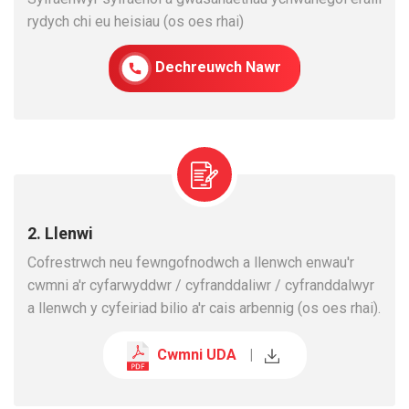
rydych chi eu heisiau (os oes rhai)
Dechreuwch Nawr
2. Llenwi
Cofrestrwch neu fewngofnodwch a llenwch enwau'r
cwmni a'r cyfarwyddwr / cyfranddaliwr / cyfranddalwyr
a llenwch y cyfeiriad bilio a'r cais arbennig (os oes rhai).
Cwmni UDA
|