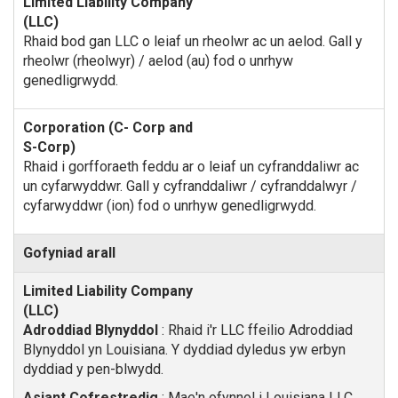
Rhaid bod gan LLC o leiaf un rheolwr ac un aelod. Gall y
rheolwr (rheolwyr) / aelod (au) fod o unrhyw
genedligrwydd.
Rhaid i gorfforaeth feddu ar o leiaf un cyfranddaliwr ac
un cyfarwyddwr. Gall y cyfranddaliwr / cyfranddalwyr /
cyfarwyddwr (ion) fod o unrhyw genedligrwydd.
Gofyniad arall
Adroddiad Blynyddol
: Rhaid i'r LLC ffeilio Adroddiad
Blynyddol yn Louisiana. Y dyddiad dyledus yw erbyn
dyddiad y pen-blwydd.
Asiant Cofrestredig
: Mae'n ofynnol i Louisiana LLC