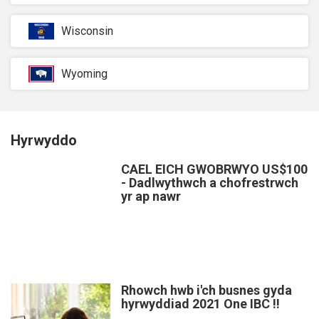
Wisconsin
Wyoming
Hyrwyddo
CAEL EICH GWOBRWYO US$100
- Dadlwythwch a chofrestrwch
yr ap nawr
Rhowch hwb i'ch busnes gyda
hyrwyddiad 2021 One IBC !!