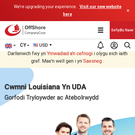
We’re upgrading your experience.
Visit our new website
×
here
Sefydlu Nawr
CY
USD
Rydych chi'n darllen yn Welsh cyfieithu gan raglen AI.
Darllenwch fwy yn
Ymwadiad a'n
cefnogi
i olygu eich iaith
gref. Mae'n well gen i yn
Saesneg
.
Cwmni Louisiana Yn UDA
Gorfodi Tryloywder ac Atebolrwydd