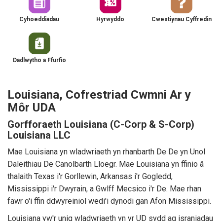
Cyhoeddiadau
Hyrwyddo
Cwestiynau Cyffredin
Dadlwytho a Ffurfio
Louisiana, Cofrestriad Cwmni Ar y
Môr UDA
Gorfforaeth Louisiana (C-Corp & S-Corp)
Louisiana LLC
Mae Louisiana yn wladwriaeth yn rhanbarth De De yn Unol
Daleithiau De Canolbarth Lloegr. Mae Louisiana yn ffinio â
thalaith Texas i'r Gorllewin, Arkansas i'r Gogledd,
Mississippi i'r Dwyrain, a Gwlff Mecsico i'r De. Mae rhan
fawr o'i ffin ddwyreiniol wedi'i dynodi gan Afon Mississippi.
Louisiana yw'r unig wladwriaeth yn yr UD sydd ag israniadau