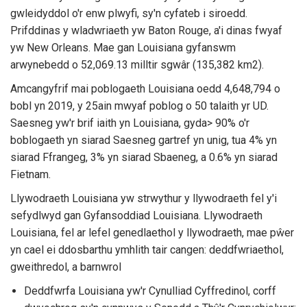
gwleidyddol o'r enw plwyfi, sy'n cyfateb i siroedd.
Prifddinas y wladwriaeth yw Baton Rouge, a'i dinas fwyaf
yw New Orleans. Mae gan Louisiana gyfanswm
arwynebedd o 52,069.13 milltir sgwâr (135,382 km2).
Amcangyfrif mai poblogaeth Louisiana oedd 4,648,794 o
bobl yn 2019, y 25ain mwyaf poblog o 50 talaith yr UD.
Saesneg yw'r brif iaith yn Louisiana, gyda> 90% o'r
boblogaeth yn siarad Saesneg gartref yn unig, tua 4% yn
siarad Ffrangeg, 3% yn siarad Sbaeneg, a 0.6% yn siarad
Fietnam.
Llywodraeth Louisiana yw strwythur y llywodraeth fel y'i
sefydlwyd gan Gyfansoddiad Louisiana. Llywodraeth
Louisiana, fel ar lefel genedlaethol y llywodraeth, mae pŵer
yn cael ei ddosbarthu ymhlith tair cangen: deddfwriaethol,
gweithredol, a barnwrol
Deddfwrfa Louisiana yw'r Cynulliad Cyffredinol, corff