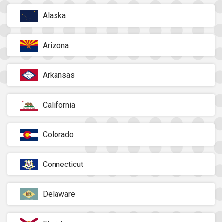
Alaska
Arizona
Arkansas
California
Colorado
Connecticut
Delaware