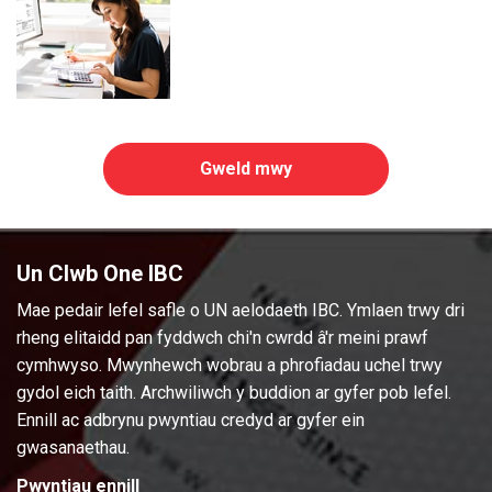
Gweld mwy
Un Clwb One IBC
Mae pedair lefel safle o UN aelodaeth IBC. Ymlaen trwy dri
rheng elitaidd pan fyddwch chi'n cwrdd â'r meini prawf
cymhwyso. Mwynhewch wobrau a phrofiadau uchel trwy
gydol eich taith. Archwiliwch y buddion ar gyfer pob lefel.
Ennill ac adbrynu pwyntiau credyd ar gyfer ein
gwasanaethau.
Pwyntiau ennill