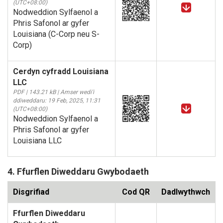
(UTC+08:00)
Nodweddion Sylfaenol a
Phris Safonol ar gyfer
Louisiana (C-Corp neu S-
Corp)
Cerdyn cyfradd Louisiana
LLC
PDF | 143.21 kB | Amser wedi'i
ddiweddaru: 19 Feb, 2025, 11:31
(UTC+08:00)
Nodweddion Sylfaenol a
Phris Safonol ar gyfer
Louisiana LLC
4. Ffurflen Diweddaru Gwybodaeth
Disgrifiad
Cod QR
Dadlwythwch
Ffurflen Diweddaru