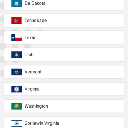
De Dakota
Tennessee
Texas
Utah
Vermont
Virginia
Washington
Gorllewin Virginia