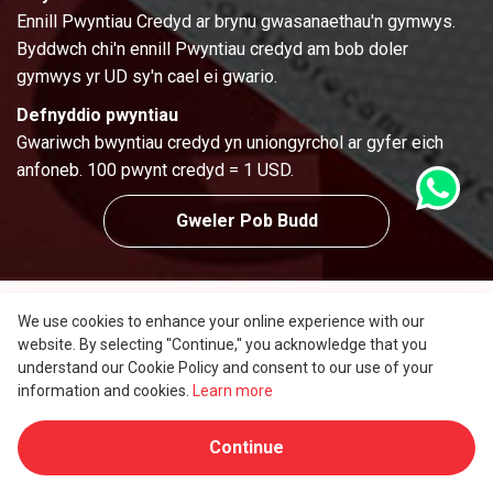
Ennill Pwyntiau Credyd ar brynu gwasanaethau'n gymwys.
Byddwch chi'n ennill Pwyntiau credyd am bob doler
gymwys yr UD sy'n cael ei gwario.
Defnyddio pwyntiau
Gwariwch bwyntiau credyd yn uniongyrchol ar gyfer eich
anfoneb. 100 pwynt credyd = 1 USD.
Gweler Pob Budd
We use cookies to enhance your online experience with our
website. By selecting "Continue," you acknowledge that you
Partneriaeth a Chyfryngwyr
understand our Cookie Policy and consent to our use of your
information and cookies.
Learn more
Rhaglen Cyfeirio
Dewch yn ganolwr mewn 3 cham syml ac
Continue
ennill comisiwn hyd at 14% ar bob cleient
rydych chi'n ei gyflwyno i ni.