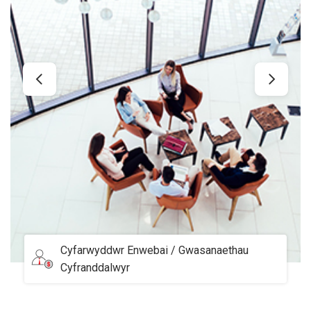
Swyddfa â Gwasanaeth