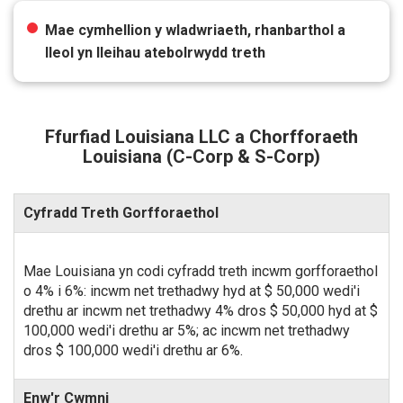
Mae cymhellion y wladwriaeth, rhanbarthol a
lleol yn lleihau atebolrwydd treth
Ffurfiad Louisiana LLC a Chorfforaeth
Louisiana (C-Corp & S-Corp)
Cyfradd Treth Gorfforaethol
Mae Louisiana yn codi cyfradd treth incwm gorfforaethol
o 4% i 6%: incwm net trethadwy hyd at $ 50,000 wedi'i
drethu ar incwm net trethadwy 4% dros $ 50,000 hyd at $
100,000 wedi'i drethu ar 5%; ac incwm net trethadwy
dros $ 100,000 wedi'i drethu ar 6%.
Enw'r Cwmni