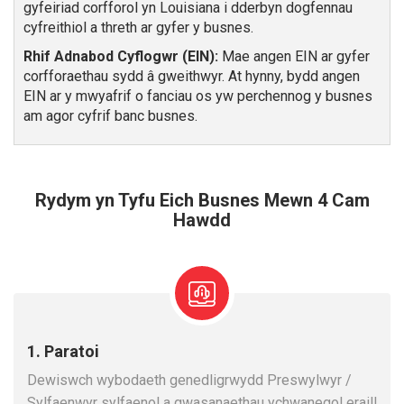
gyfeiriad corfforol yn Louisiana i dderbyn dogfennau
cyfreithiol a threth ar gyfer y busnes.
Rhif Adnabod Cyflogwr (EIN):
Mae angen EIN ar gyfer
corfforaethau sydd â gweithwyr. At hynny, bydd angen
EIN ar y mwyafrif o fanciau os yw perchennog y busnes
am agor cyfrif banc busnes.
Rydym yn Tyfu Eich Busnes Mewn 4 Cam
Hawdd
1. Paratoi
Dewiswch wybodaeth genedligrwydd Preswylwyr /
Sylfaenwyr sylfaenol a gwasanaethau ychwanegol eraill