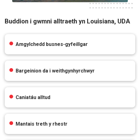
Buddion i gwmni alltraeth yn Louisiana, UDA
Amgylchedd busnes-gyfeillgar
Bargeinion da i weithgynhyrchwyr
Caniatáu alltud
Mantais treth y rhestr