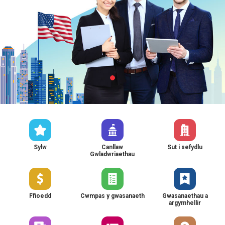
Sylw
Canllaw
Sut i sefydlu
Gwladwriaethau
Ffioedd
Cwmpas y gwasanaeth
Gwasanaethau a
argymhellir