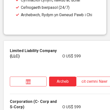
Cyfrinachol cyflym, hawdd ac uchaf
Cefnogaeth bwrpasol (24/7)
Archebwch, Rydym yn Gwneud Pawb i Chi
O
US$ 599
Archeb
cit cwmni Nawr
O
US$ 599