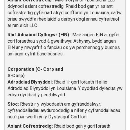
ddynodi asiant cofrestredig. Rhaid bod gan yr asiant
cofrestredig gyfeiriad stryd corfforol yn Louisiana, cadw
oriau swyddfa rheolaidd a derbyn dogfennau cyfreithiol
ar ran eich LLC.
Rhif Adnabod Cyflogwr (EIN)
: Mae angen EIN ar gyfer
corfforaethau sydd â gweithwyr. At hynny, bydd angen
EIN ar y mwyafrif o fanciau os yw perchennog y busnes
am agor cyfrif banc busnes.
Adroddiad Blynyddol:
Rhaid i'r gorfforaeth ffeilio
Adroddiad Blynyddol yn Louisiana. Y dyddiad dyledus yw
erbyn dyddiad y pen-blwydd.
Stoc:
Rhestrir y wybodaeth am gyfranddalwyr,
cyfranddaliadau awdurdodedig a nifer y cyfranddaliadau
neu'r par-werth yn y Dystysgrif Gorffori.
Asiant Cofrestredig:
Rhaid bod gan y gorfforaeth