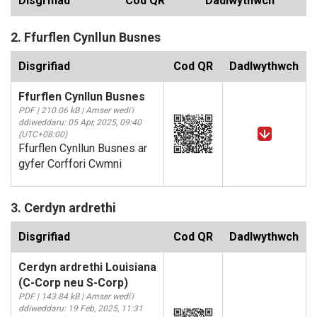
Disgrifiad
Cod QR
Dadlwythwch
2. Ffurflen Cynllun Busnes
Disgrifiad
Cod QR
Dadlwythwch
Ffurflen Cynllun Busnes
PDF | 210.06 kB | Amser wedi'i
ddiweddaru: 05 Apr, 2025, 09:40
(UTC+08:00)
Ffurflen Cynllun Busnes ar
gyfer Corffori Cwmni
3. Cerdyn ardrethi
Disgrifiad
Cod QR
Dadlwythwch
Cerdyn ardrethi Louisiana
(C-Corp neu S-Corp)
PDF | 143.84 kB | Amser wedi'i
ddiweddaru: 19 Feb, 2025, 11:31