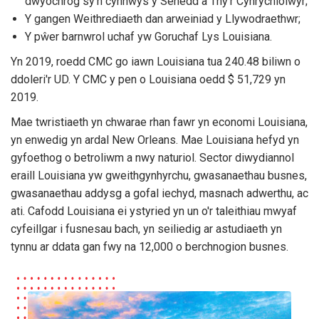
dwyochrog sy'n cynnwys y Senedd a Thŷ'r Cynrychiolwyr;
Y gangen Weithrediaeth dan arweiniad y Llywodraethwr;
Y pŵer barnwrol uchaf yw Goruchaf Lys Louisiana.
Yn 2019, roedd CMC go iawn Louisiana tua 240.48 biliwn o
ddoleri'r UD. Y CMC y pen o Louisiana oedd $ 51,729 yn
2019.
Mae twristiaeth yn chwarae rhan fawr yn economi Louisiana,
yn enwedig yn ardal New Orleans. Mae Louisiana hefyd yn
gyfoethog o betroliwm a nwy naturiol. Sector diwydiannol
eraill Louisiana yw gweithgynhyrchu, gwasanaethau busnes,
gwasanaethau addysg a gofal iechyd, masnach adwerthu, ac
ati. Cafodd Louisiana ei ystyried yn un o'r taleithiau mwyaf
cyfeillgar i fusnesau bach, yn seiliedig ar astudiaeth yn
tynnu ar ddata gan fwy na 12,000 o berchnogion busnes.