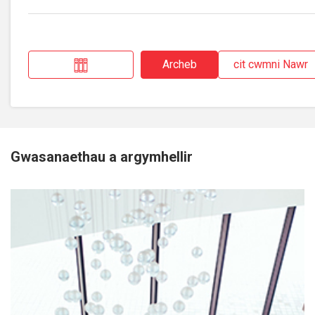
Archeb
cit cwmni Nawr
Gwasanaethau a argymhellir