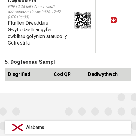
Gwybodaeth
PDF | 3.35 MB | Amser wedi'i
ddiweddaru: 18 Apr, 2025, 17:47
(UTC+08:00)
Ffurflen Diweddaru
Gwybodaeth ar gyfer
cwblhau gofynion statudol y
Gofrestrfa
5. Dogfennau Sampl
Disgrifiad
Cod QR
Dadlwythwch
Alabama