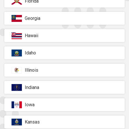
Florida
Georgia
Hawaii
Idaho
Illinois
Indiana
Iowa
Kansas