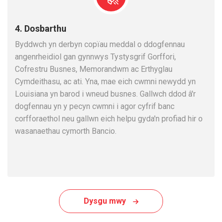
4. Dosbarthu
Byddwch yn derbyn copïau meddal o ddogfennau
angenrheidiol gan gynnwys Tystysgrif Gorffori,
Cofrestru Busnes, Memorandwm ac Erthyglau
Cymdeithasu, ac ati. Yna, mae eich cwmni newydd yn
Louisiana yn barod i wneud busnes. Gallwch ddod â'r
dogfennau yn y pecyn cwmni i agor cyfrif banc
corfforaethol neu gallwn eich helpu gyda'n profiad hir o
wasanaethau cymorth Bancio.
Dysgu mwy