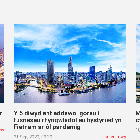
r
Y 5 diwydiant addawol gorau i
M
fusnesau rhyngwladol eu hystyried yn
c
Fietnam ar ôl pandemig
wy
10
Darllen mwy
21 Sep, 2020, 09:30