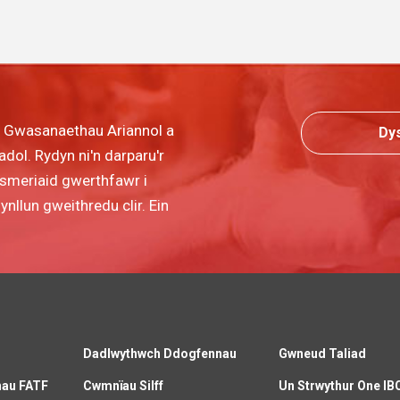
r Gwasanaethau Ariannol a
Dy
dol. Rydyn ni'n darparu'r
wsmeriaid gwerthfawr i
llun gweithredu clir. Ein
Dadlwythwch Ddogfennau
Gwneud Taliad
nau FATF
Cwmnïau Silff
Un Strwythur One IB