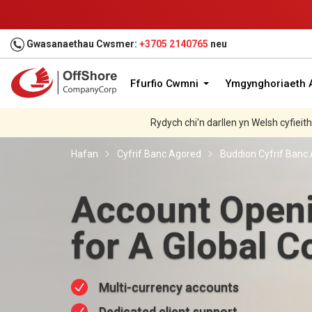
Gwasanaethau Cwsmer:
+3705 2140765
neu
Ffurfio Cwmni
Ymgynghoriaeth A
Rydych chi'n darllen yn Welsh cyfieit
Hafan
Cyfrif Banc Agored
Buddion Cyfrif Banc 
ACCOUNT OPENING
CONSULTANCY
Our experts guide, eliminate paperwork
hassle, and ensure a smooth, stress-fr
experience in the account setup proces