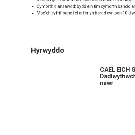
Cymorth o ansawdd: bydd ein tîm cymorth bancio arbe
Mae'ch cyfrif banc fel arfer yn barod cyn pen 10 diw
Hyrwyddo
CAEL EICH 
Dadlwythwch
nawr