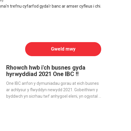
a'n trefnu cyfarfod gyda'r banc ar amser cyfleus i chi.
Gweld mwy
Rhowch hwb i'ch busnes gyda
hyrwyddiad 2021 One IBC !!
One IBC anfon y dymuniadau gorau at eich busnes
ar achlysur y flwyddyn newydd 2021. Gobeithiwn y
byddwch yn sicrhau twf anhygoel eleni, yn ogystal â
pharhau i fynd gydag One IBC ar y daith i fynd yn
fyd-eang gyda'ch busnes.