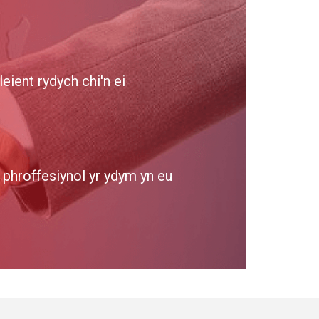
ient rydych chi'n ei
phroffesiynol yr ydym yn eu