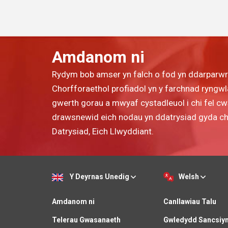
Amdanom ni
Rydym bob amser yn falch o fod yn ddarparw
Chorfforaethol profiadol yn y farchnad ryngwla
gwerth gorau a mwyaf cystadleuol i chi fel c
drawsnewid eich nodau yn ddatrysiad gyda chyn
Datrysiad, Eich Llwyddiant.
Y Deyrnas Unedig
Welsh
Amdanom ni
Canllawiau Talu
Telerau Gwasanaeth
Gwledydd Sancsiy