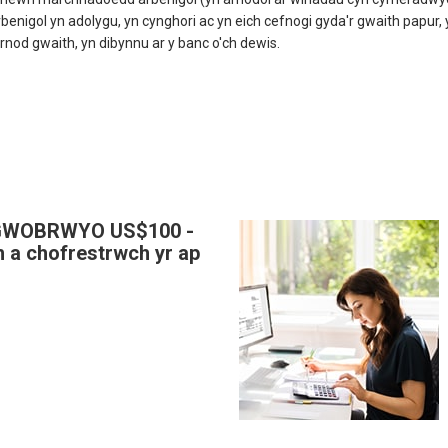
nigol yn adolygu, yn cynghori ac yn eich cefnogi gyda'r gwaith papur, yn
rnod gwaith, yn dibynnu ar y banc o'ch dewis.
GWOBRWYO US$100 -
 a chofrestrwch yr ap