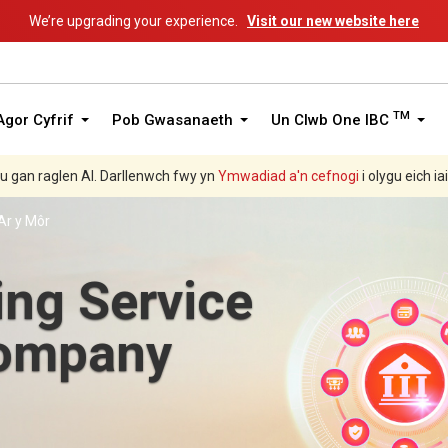
We’re upgrading your experience.
Visit our new website here
TM
gor Cyfrif
Pob Gwasanaeth
Un Clwb One IBC
hu gan raglen AI. Darllenwch fwy yn
Ymwadiad a'n
cefnogi
i olygu eich ia
Ar y Môr
ee
s.