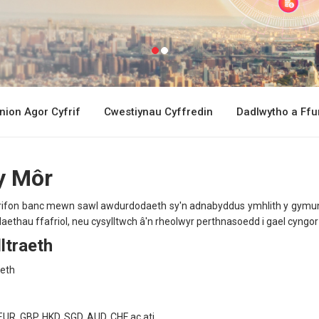
nion Agor Cyfrif
Cwestiynau Cyffredin
Dadlwytho a Ffur
y Môr
rifon banc mewn sawl awdurdodaeth sy'n adnabyddus ymhlith y gymuned
hau ffafriol, neu cysylltwch â'n rheolwyr perthnasoedd i gael cyngor w
ltraeth
aeth
EUR, GBP, HKD, SGD, AUD, CHF ac ati