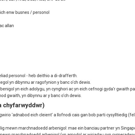
 eich enw busnes / personol
ac allan
ad personol - heb deithio a di-drafferth.
gol yn dibynnu ar ragofynion y banc o'ch dewis.
nigol yn eich adolygu, yn cynghori ac yn eich cefnogi gyda'r gwaith pa
od gwaith, yn dibynnu ar y banc o'ch dewis.
 a chyfarwyddwr)
io 'adnabod eich cleient' a llofnodi cais gan bob parti cysylltiedig (f
olig mewn marchnadoedd arbenigol: mae ein banciau partner yn Singap
g mewn marchnadoedd arbenigol (yn amodol ar wiriadau cyn cymeradwy