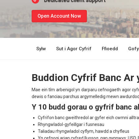
Learn More
Sylw
Sut i Agor Cyfrif
Ffioedd
Gofy
Buddion Cyfrif Banc Ar 
Mae ein tîm arbenigol yn darparu cefnogaeth agor cyf
dewis o fanciau parchus argymelledig mewn awdurdodaet
Y 10 budd gorau o gyfrif banc al
Cyfrifon banc gweithredol ar gyfer eich cwmni alltr
Rhyngwladol-gyfeillgar i fusnesau
Taliadau rhyngwladol cyflym, hawdd a chyfleus
Yn cefnogi arian cyfred lluosog, gan gynnwys: USD, 