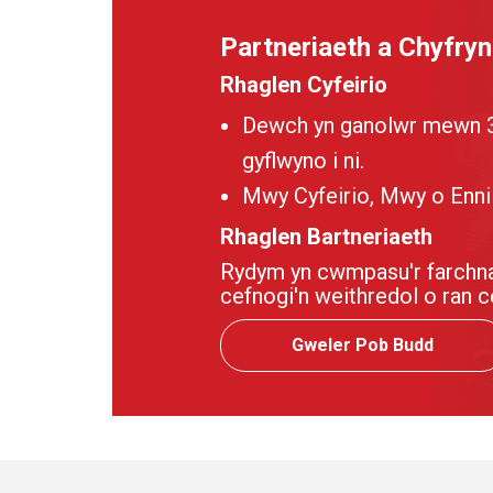
Partneriaeth a Chyfry
Rhaglen Cyfeirio
Dewch yn ganolwr mewn 3 c
gyflwyno i ni.
Mwy Cyfeirio, Mwy o Ennil
Rhaglen Bartneriaeth
Rydym yn cwmpasu'r farchnad
cefnogi'n weithredol o ran 
Gweler Pob Budd