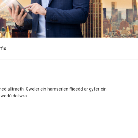
fio
 alltraeth. Gweler ein hamserlen ffioedd ar gyfer ein
edi'i deilwra.