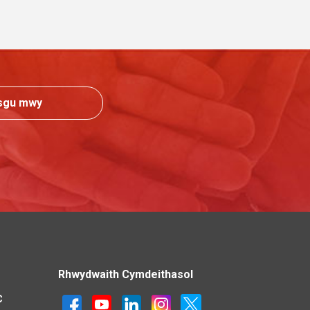
sgu mwy
Rhwydwaith Cymdeithasol
C