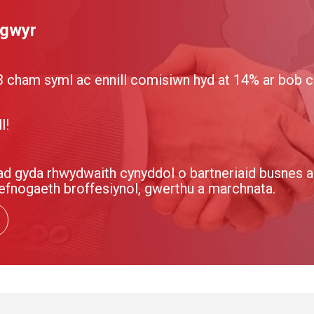
ngwyr
ham syml ac ennill comisiwn hyd at 14% ar bob cle
l!
 gyda rhwydwaith cynyddol o bartneriaid busnes a 
cefnogaeth broffesiynol, gwerthu a marchnata.