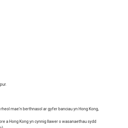
pur.
el rheol mae'n berthnasol ar gyfer banciau yn Hong Kong,
ore a Hong Kong yn cynnig llawer o wasanaethau sydd
o).