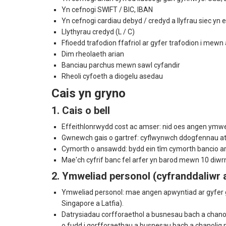
Yn cefnogi SWIFT / BIC, IBAN
Yn cefnogi cardiau debyd / credyd a llyfrau siec yn
Llythyrau credyd (L / C)
Ffioedd trafodion ffafriol ar gyfer trafodion i mewn 
Dim rheolaeth arian
Banciau parchus mewn sawl cyfandir
Rheoli cyfoeth a diogelu asedau
Cais yn gryno
1. Cais o bell
Effeithlonrwydd cost ac amser: nid oes angen ymweli
Gwnewch gais o gartref: cyflwynwch ddogfennau ate
Cymorth o ansawdd: bydd ein tîm cymorth bancio arbe
Mae'ch cyfrif banc fel arfer yn barod mewn 10 diwrn
2. Ymweliad personol (cyfranddaliwr
Ymweliad personol: mae angen apwyntiad ar gyfer gwir
Singapore a Latfia).
Datrysiadau corfforaethol a busnesau bach a chan
o fudd i gorfforaethau a busnesau bach a chanoli