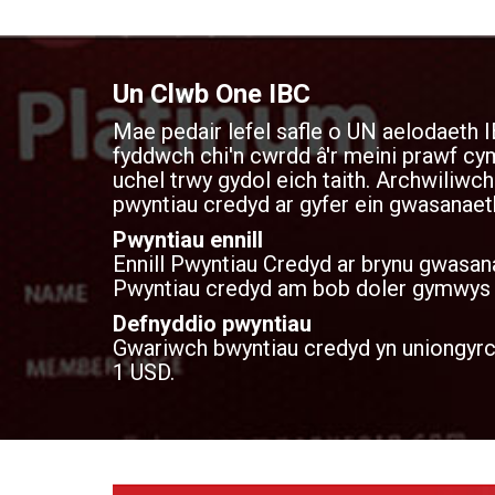
Un Clwb One IBC
Mae pedair lefel safle o UN aelodaeth I
fyddwch chi'n cwrdd â'r meini prawf 
uchel trwy gydol eich taith. Archwiliwch
pwyntiau credyd ar gyfer ein gwasanaet
Pwyntiau ennill
Ennill Pwyntiau Credyd ar brynu gwasan
Pwyntiau credyd am bob doler gymwys yr
Defnyddio pwyntiau
Gwariwch bwyntiau credyd yn uniongyrch
1 USD.