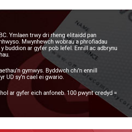
BC. Ymlaen trwy dri rheng elitaidd pan
cymhwyso. Mwynhewch wobrau a phrofiadau
 y buddion ar gyfer pob lefel. Ennill ac adbrynu
hau.
aethau'n gymwys. Byddwch chi'n ennill
 UD sy'n cael ei gwario.
ol ar gyfer eich anfoneb. 100 pwynt credyd =