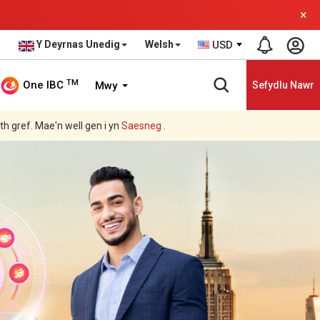
×
Y Deyrnas Unedig
Welsh
USD
TM
One IBC
Mwy
Sefydlu Nawr
ith gref. Mae'n well gen i yn
Saesneg
.