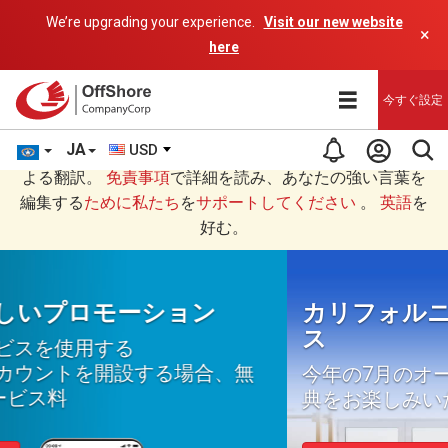
We’re upgrading your experience.
Visit our new website
×
here
今すぐ設定
JA
USD
あなたは日本語 (にほんご)で読んでいますAIプログラムに
よる翻訳。
免責事項
で詳細を読み、あなたの強い言葉を
編集する
ために私たち
を
サポートしてください
。
英語
を
好む。
カリフォルニアのバーチャルオフィ
ス
今年の7月のオープン時に最大272米ドルの特
典をお楽しみいただけます