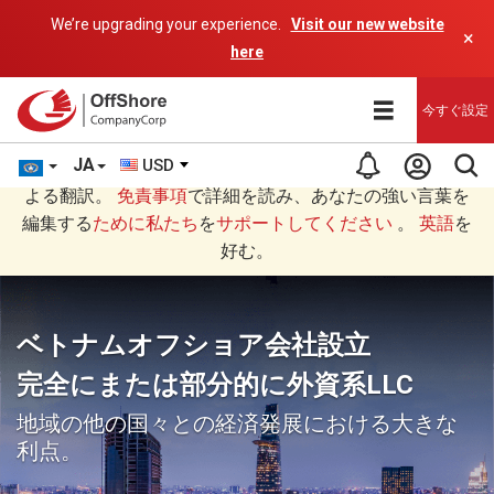
We’re upgrading your experience.
Visit our new website
×
here
今すぐ設定
JA
USD
あなたは日本語 (にほんご)で読んでいますAIプログラムに
よる翻訳。
免責事項
で詳細を読み、あなたの強い言葉を
編集する
ために私たち
を
サポートしてください
。
英語
を
好む。
ベトナムオフショア会社設立
完全にまたは部分的に外資系LLC
地域の他の国々との経済発展における大きな
利点。