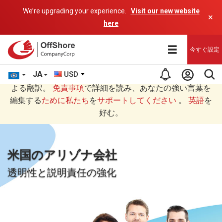
We’re upgrading your experience.
Visit our new website
×
here
今すぐ設定
JA
USD
あなたは日本語 (にほんご)で読んでいますAIプログラムに
よる翻訳。
免責事項
で詳細を読み、あなたの強い言葉を
編集する
ために私たち
を
サポートしてください
。
英語
を
好む。
米国のアリゾナ会社
透明性と説明責任の強化