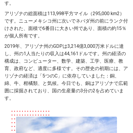
す。
アリゾナの総面積は113,998平方マイル（295,000 km2）
です。ニューメキシコ州に次いでネバダ州の前にランク付
けされた、面積で6番目に大きい州であり、面積の約15％
が個人所有です。
2019年、アリゾナ州のGDPは3,214億3,000万米ドルに達
し、州の1人当たりの収入は44,161ドルです。州の経済の
構成は、コンピューター、数学、建築、工学、医療、教
育、政府など、適度に多様です。その歴史の初期には、ア
リゾナの経済は「5つのC」に依存していました：銅、
綿、牛、柑橘類、と気候。今日でも、銅はアリゾナで広範
囲に採掘されており、国の生産量の3分の2を占めていま
す。