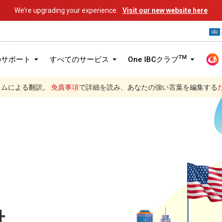
We’re upgrading your experience.
Visit our new website here
TM
のサポート
すべてのサービス
One IBCクラブ
グラムによる翻訳。
免責事項
で詳細を読み、あなたの強い言葉を編集する
（米国）に会社を設立
社