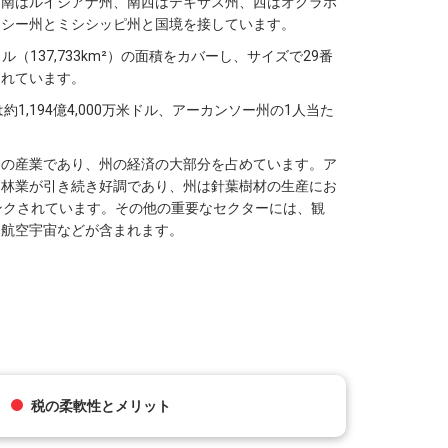
は南はルイジアナ州、南西はテキサス州、西はオクラホ
ネシー州とミシシッピ州と国境を接しています。
ル（137,733km²）の面積をカバーし、サイズで29番
されています。
約1,194億4,000万米ドル、アーカンソー州の1人当た
期の産業であり、州の経済の大部分を占めています。ア
は林業が引き続き好調であり、州は針葉樹材の生産にお
ンクされています。その他の重要なセクターには、観
、航空宇宙などが含まれます。
税の柔軟性とメリット