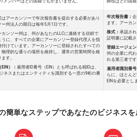
ー/メンバーはどの国籍でもかまいません。
締役はどの国籍
年次報告書：
企
業はアーカンソーで年次報告書を提出する必要があり
ます。アーカン
ソー州法人の期日は毎年5月1日です。
株式：
承認され
ーカンソー州は、州があなたのLLCに連絡する信頼で
証明書に記載さ
ように、すべての企業にアーカンソー登録代理人を指
務付けています。アーカンソーに登録されたすべての
登録エージェン
、物理的な通りの場所を維持し、通常の営業時間を維
州の企業に代わ
ります。
れる第三者です
EIN）：
雇用者ID番号（EIN）とも呼ばれる税IDは、
雇用者識別番号
ビジネスまたはエンティティを識別する一意の9桁の番
らに、ほとんど
EINを必要とし
つの簡単なステップであなたのビジネスを