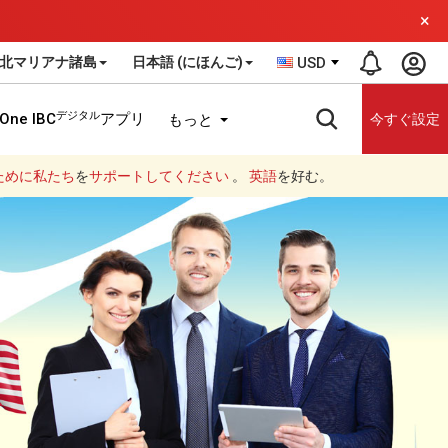
×
北マリアナ諸島
日本語 (にほんご)
USD
デジタル
One IBC
アプリ
もっと
今すぐ設定
ために私たち
を
サポートしてください
。
英語
を好む。