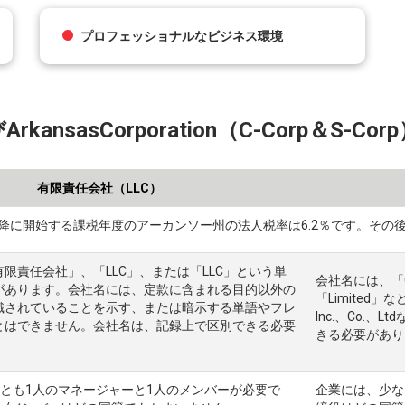
プロフェッショナルなビジネス環境
びArkansasCorporation（C-Corp＆S
有限責任会社（LLC）
日以降に開始する課税年度のアーカンソー州の法人税率は6.2％です。その後
限責任会社」、「LLC」、または「LLC」という単
会社名には、「Cor
があります。会社名には、定款に含まれる目的以外の
「Limited
織されていることを示す、または暗示する単語やフレ
Inc.、Co.
とはできません。会社名は、記録上で区別できる必要
きる必要があり
くとも1人のマネージャーと1人のメンバーが必要で
企業には、少な