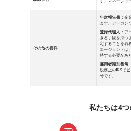
す。マネージャ
年次報告書：
企
ます。アーカン
登録代理人：
ア
きる手段を持つ
定することを義
その他の要件
エージェントは
持する必要があ
雇用者識別番号（
税務上のIRSで
号です。
私たちは4