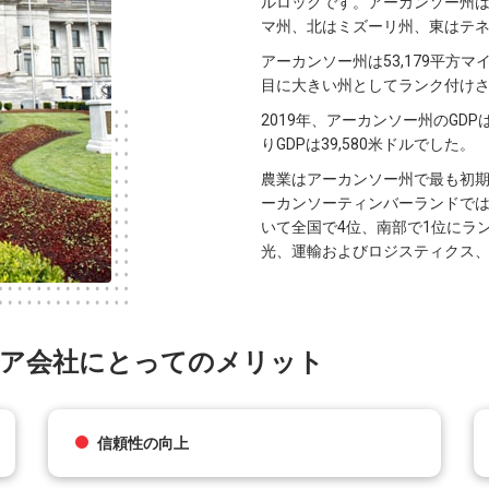
ルロックです。アーカンソー州
マ州、北はミズーリ州、東はテ
アーカンソー州は53,179平方マイ
目に大きい州としてランク付け
2019年、アーカンソー州のGDPは
りGDPは39,580米ドルでした。
農業はアーカンソー州で最も初
ーカンソーティンバーランドで
いて全国で4位、南部で1位にラ
光、運輸およびロジスティクス
ョア会社にとってのメリット
信頼性の向上