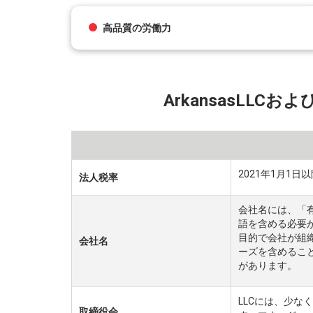
高品質の労働力
ArkansasLLCおよ
2021年1月1
法人税率
会社名には、「有
語を含める必要
目的で会社が組
会社名
ーズを含めるこ
があります。
LLCには、少な
取締役会