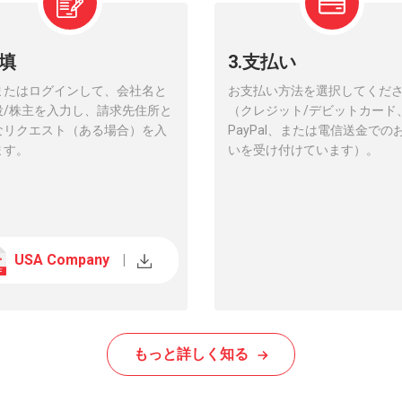
充填
3.支払い
またはログインして、会社名と
お支払い方法を選択してくだ
役/株主を入力し、請求先住所と
（クレジット/デビットカード
なリクエスト（ある場合）を入
PayPal、または電信送金での
ます。
いを受け付けています）。
USA Company
|
もっと詳しく知る