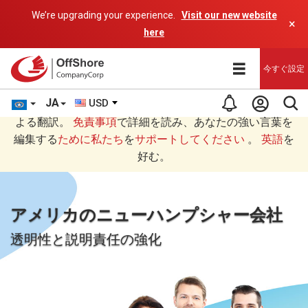
We’re upgrading your experience.
Visit our new website
×
here
今すぐ設定
JA
USD
あなたは日本語 (にほんご)で読んでいますAIプログラムに
よる翻訳。
免責事項
で詳細を読み、あなたの強い言葉を
編集する
ために私たち
を
サポートしてください
。
英語
を
好む。
アメリカのニューハンプシャー会社
透明性と説明責任の強化